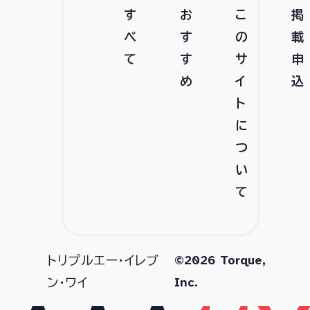
す
お
こ
掲
べ
す
の
載
て
す
サ
申
め
イ
込
ト
に
つ
い
て
©2026 Torque,
トリプルエー・イレブ
Inc.
ン・ワイ