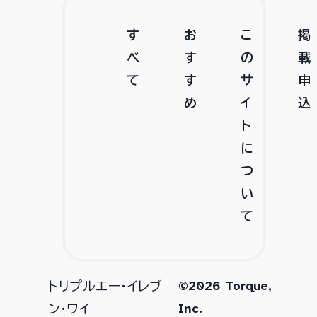
す
お
こ
掲
べ
す
の
載
て
す
サ
申
め
イ
込
ト
に
つ
い
て
©2026 Torque,
トリプルエー・イレブ
Inc.
ン・ワイ