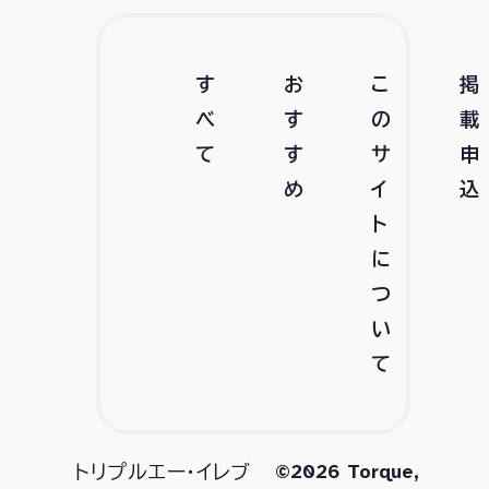
す
お
こ
掲
べ
す
の
載
て
す
サ
申
め
イ
込
ト
に
つ
い
て
©2026 Torque,
トリプルエー・イレブ