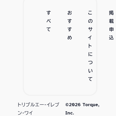
す
お
こ
掲
べ
す
の
載
て
す
サ
申
め
イ
込
ト
に
つ
い
て
©2026 Torque,
トリプルエー・イレブ
Inc.
ン・ワイ