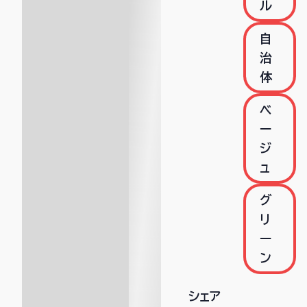
ル
自
治
体
ベ
ー
ジ
ュ
グ
リ
ー
ン
シェア