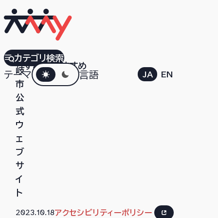
土
カテゴリ検索
すべて
おすすめ
ダークモード
岐
テーマ
言語
JA
EN
市
公
式
ウ
ェ
ブ
サ
イ
ト
2023.10.18
アクセシビリティーポリシー