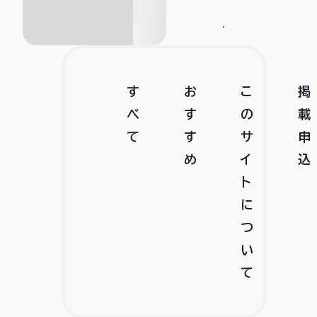
す
お
こ
掲
べ
す
の
載
て
す
サ
申
め
イ
込
ト
に
つ
い
て