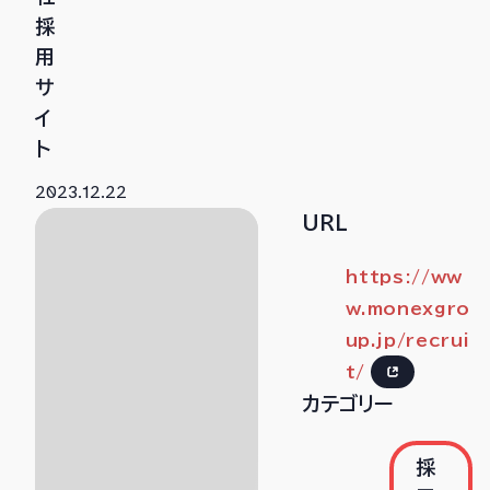
採
用
サ
イ
ト
2023.12.22
URL
https://ww
w.monexgro
up.jp/recrui
t/
カテゴリー
採