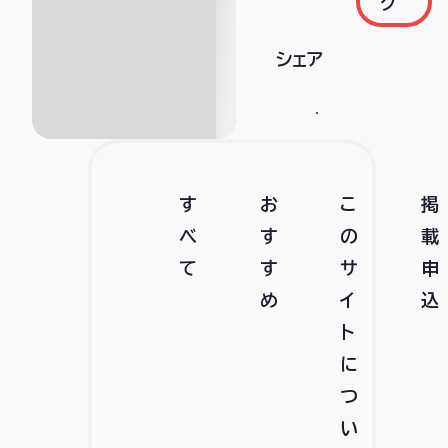
ク
シェア
す
お
こ
掲
べ
す
の
載
て
す
サ
申
め
イ
込
ト
に
つ
い