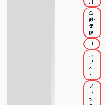
用
金
融・
保
険
IT
ホ
ワ
イ
ト
ブ
ラ
ッ