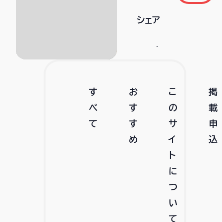
シェア
す
お
こ
掲
べ
す
の
載
て
す
サ
申
め
イ
込
ト
に
つ
い
て