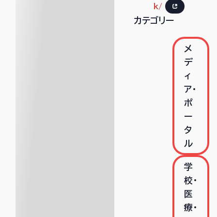
k/
カテゴリー
メ
デ
ィ
ア・
ポ
ー
タ
ル
学
校・
医
療・