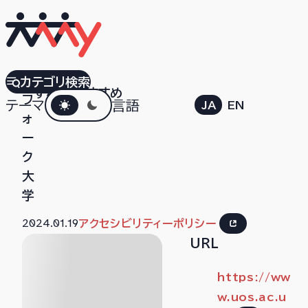
サ
カテゴリ検索
すべて
おすすめ
ダークモード
フ
テーマ
言語
JA
EN
ォ
ー
ク
大
学
2024.01.19
アクセシビリティーポリシー
URL
https://ww
w.uos.ac.u