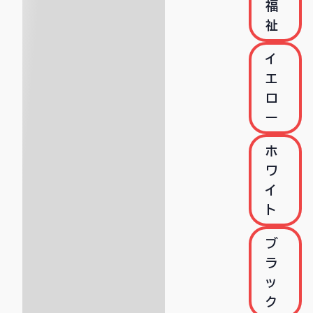
福
祉
イ
エ
ロ
ー
ホ
ワ
イ
ト
ブ
ラ
ッ
ク