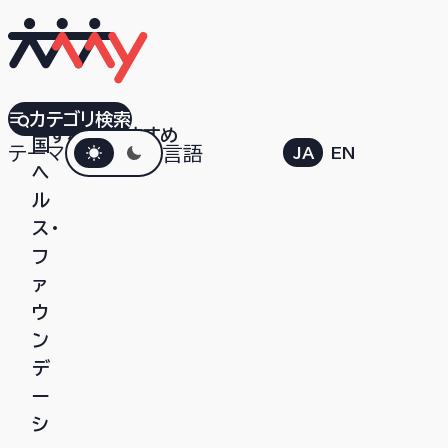
英
カテゴリ検索
すべて
おすすめ
ダークモード
国
テーマ
言語
JA
EN
ヘ
ル
ス・
フ
ァ
ウ
ン
デ
ー
シ