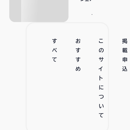
す
お
こ
掲
べ
す
の
載
て
す
サ
申
め
イ
込
ト
に
つ
い
て