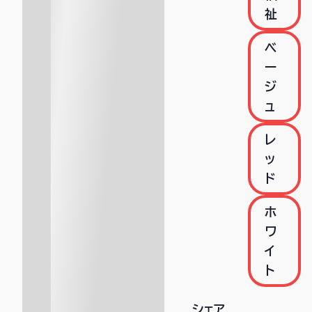
祉
ベ
ー
ジ
ュ
レ
ッ
ド
ホ
ワ
イ
ト
シェア