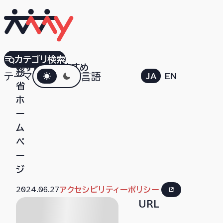
財
カテゴリ検索
すべて
おすすめ
ダークモード
務
テーマ
言語
JA
EN
省
ホ
ー
ム
ペ
ー
ジ
2024.06.27
アクセシビリティーポリシー
URL