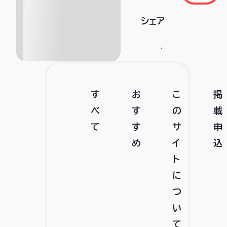
シェア
す
お
こ
掲
べ
す
の
載
て
す
サ
申
め
イ
込
ト
に
つ
い
て