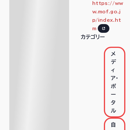
https://ww
w.mof.go.j
p/index.ht
m
カテゴリー
メ
デ
ィ
ア・
ポ
ー
タ
ル
自