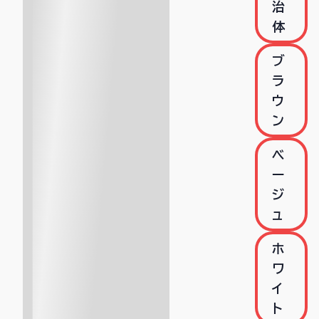
治
体
ブ
ラ
ウ
ン
ベ
ー
ジ
ュ
ホ
ワ
イ
ト