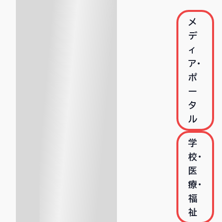
メ
デ
ィ
ア・
ポ
ー
タ
ル
学
校・
医
療・
福
祉