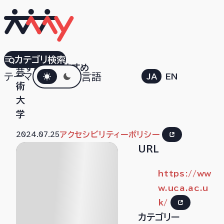
UCA
カテゴリ検索
すべて
おすすめ
ダークモード
芸
テーマ
言語
JA
EN
術
大
学
2024.07.25
アクセシビリティーポリシー
URL
https://ww
w.uca.ac.u
k/
カテゴリー