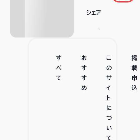
シェア
す
お
こ
掲
べ
す
の
載
て
す
サ
申
め
イ
込
ト
に
つ
い
て