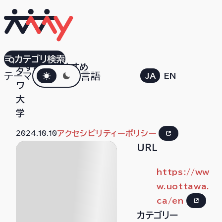
オ
カテゴリ検索
すべて
おすすめ
ダークモード
タ
テーマ
言語
JA
EN
ワ
大
学
2024.10.10
アクセシビリティーポリシー
URL
https://ww
w.uottawa.
ca/en
カテゴリー