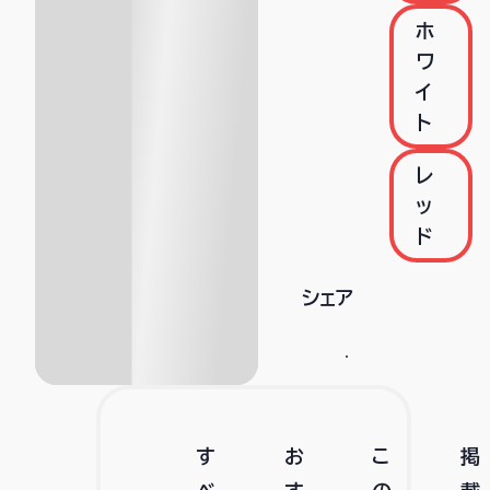
ホ
ワ
イ
ト
レ
ッ
ド
シェア
す
お
こ
掲