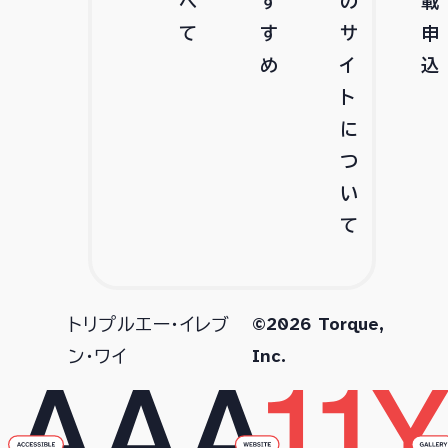
べ
す
の
載
て
す
サ
申
め
イ
込
ト
に
つ
い
て
©2026 Torque,
トリプルエー・イレブ
Inc.
ン・ワイ