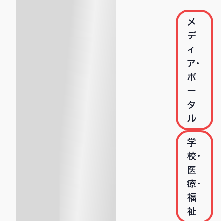
メ
デ
ィ
ア・
ポ
ー
タ
ル
学
校・
医
療・
福
祉