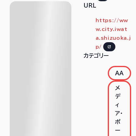
URL
https://ww
w.city.iwat
a.shizuoka.j
p/
カテゴリー
AA
メ
デ
ィ
ア・
ポ
ー