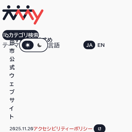
磐
カテゴリ検索
すべて
おすすめ
ダークモード
田
テーマ
言語
JA
EN
市
公
式
ウ
ェ
ブ
サ
イ
ト
2025.11.20
アクセシビリティーポリシー