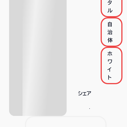
タ
ル
自
治
体
ホ
ワ
イ
ト
シェア