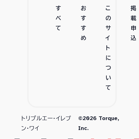
す
お
こ
掲
べ
す
の
載
て
す
サ
申
め
イ
込
ト
に
つ
い
て
©2026 Torque,
トリプルエー・イレブ
Inc.
ン・ワイ