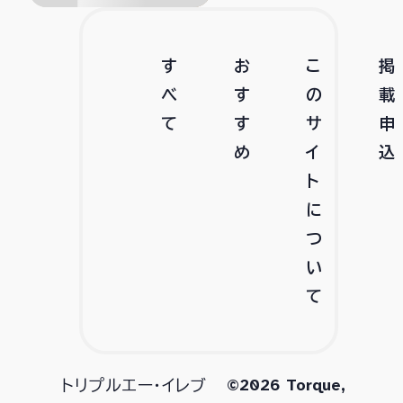
す
お
こ
掲
べ
す
の
載
て
す
サ
申
め
イ
込
ト
に
つ
い
て
©2026 Torque,
トリプルエー・イレブ