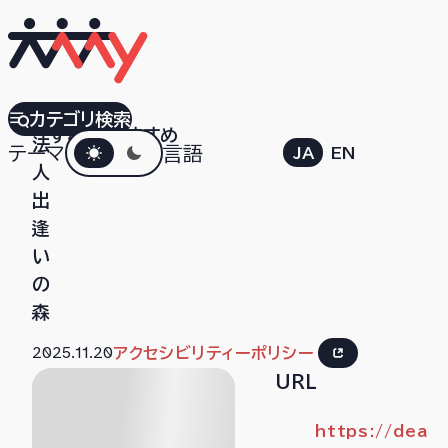
NPO
カテゴリ検索
すべて
おすすめ
ダークモード
法
テーマ
言語
JA
EN
人
出
逢
い
の
森
2025.11.20
アクセシビリティーポリシー
URL
https://dea