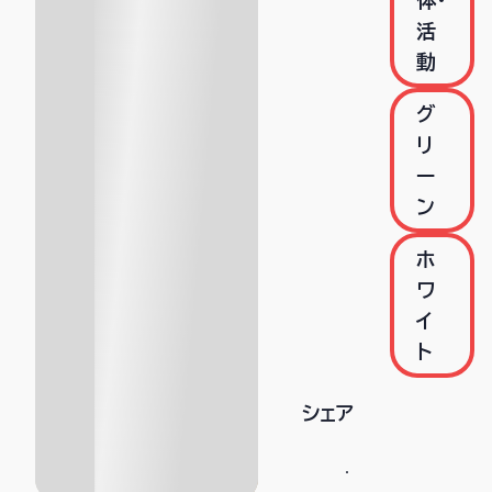
体・
活
動
グ
リ
ー
ン
ホ
ワ
イ
ト
シェア