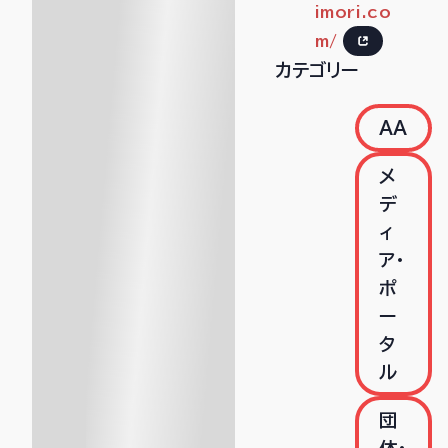
imori.co
m/
カテゴリー
AA
メ
デ
ィ
ア・
ポ
ー
タ
ル
団