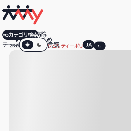
オスロ大学病院
カテゴリ検索
すべて
おすすめ
ダークモード
テーマ
言語
JA
EN
2025.12.02
アクセシビリティーポリシー