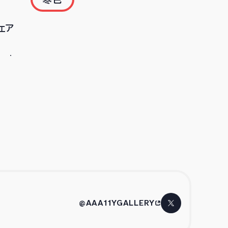
ェア
@AAA11YGALLERY