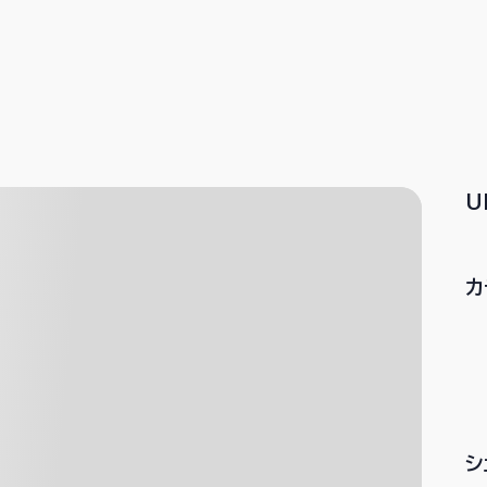
U
カ
シ