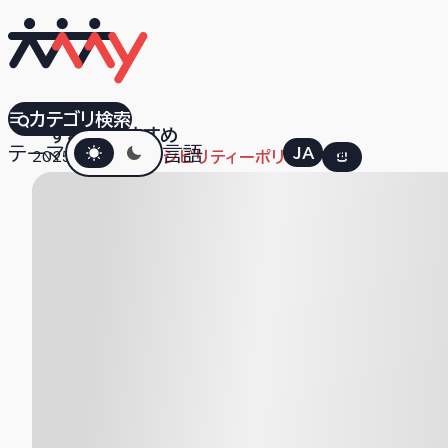
Babbel
カテゴリ検索
すべて
おすすめ
ダークモード
テーマ
言語
JA
EN
2025.12.04
アクセシビリティーポリシー