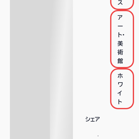
ス
ア
ー
ト・
美
術
館
ホ
ワ
イ
ト
シェア