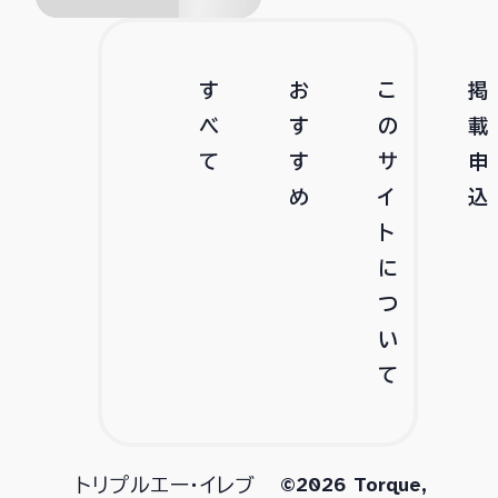
す
お
こ
掲
べ
す
の
載
て
す
サ
申
め
イ
込
ト
に
つ
い
て
©2026 Torque,
トリプルエー・イレブ