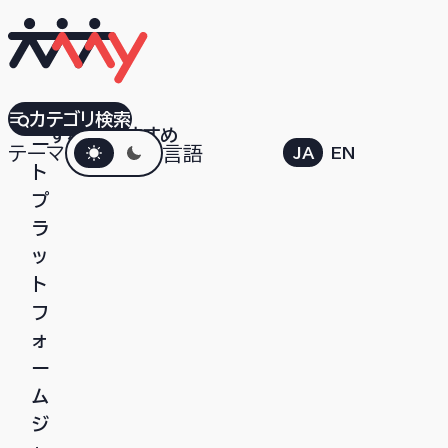
ア
カテゴリ検索
すべて
おすすめ
ダークモード
ー
テーマ
言語
JA
EN
ト
プ
ラ
ッ
ト
フ
ォ
ー
ム
ジ