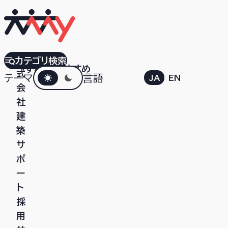
株
カテゴリ検索
すべて
おすすめ
ダークモード
式
テーマ
言語
JA
EN
会
社
建
築
サ
ポ
ー
ト
採
用