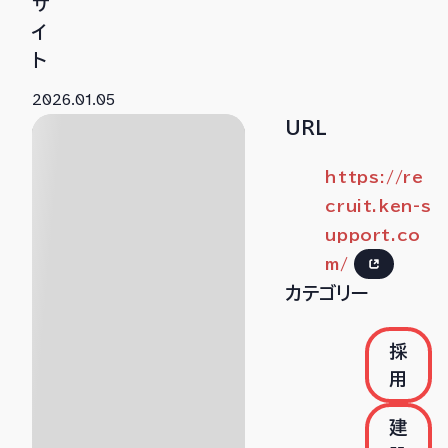
サ
イ
ト
2026.01.05
URL
https://re
cruit.ken-s
upport.co
m/
カテゴリー
採
用
建