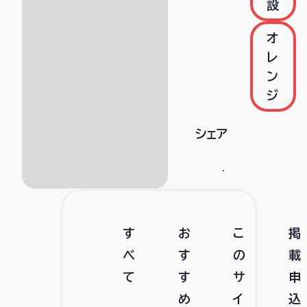
設
オ
レ
ン
ジ
シェア
す
お
こ
掲
べ
す
の
載
て
す
サ
申
め
イ
込