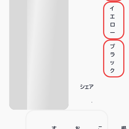
イ
エ
ロ
ー
ブ
ラ
ッ
ク
シェア
す
お
こ
掲