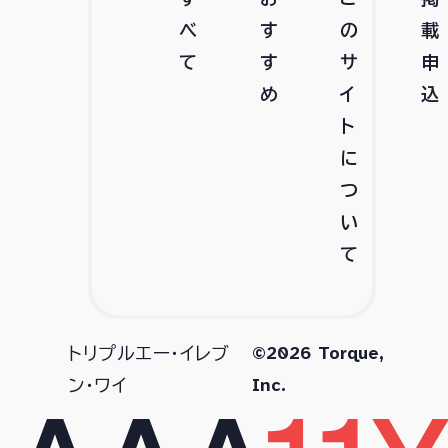
べ
す
の
載
て
す
サ
申
め
イ
込
ト
に
つ
い
て
©2026 Torque,
トリプルエー・イレブ
Inc.
ン・ワイ