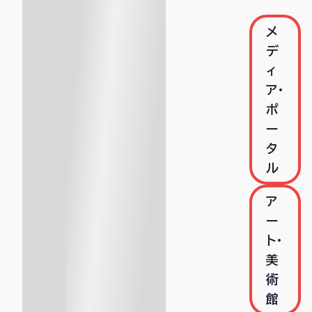
メ
デ
ィ
ア・
ポ
ー
タ
ル
ア
ー
ト・
美
術
館