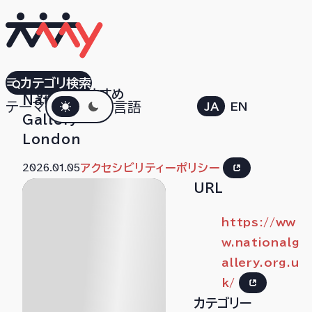
The
カテゴリ検索
すべて
おすすめ
ダークモード
National
テーマ
言語
JA
EN
Gallery
London
2026.01.05
アクセシビリティーポリシー
URL
https://ww
w.nationalg
allery.org.u
k/
カテゴリー