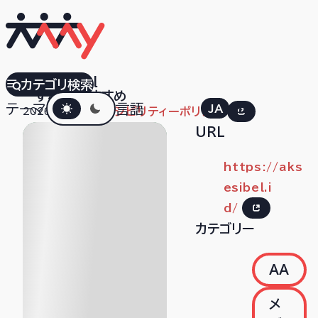
Aksesibel
カテゴリ検索
すべて
おすすめ
ダークモード
テーマ
言語
JA
EN
2026.01.05
アクセシビリティーポリシー
URL
https://aks
esibel.i
d/
カテゴリー
AA
メ