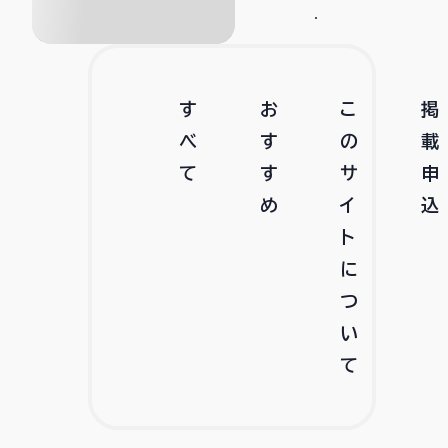
す
お
こ
掲
べ
す
の
載
て
す
サ
申
め
イ
込
ト
に
つ
い
て