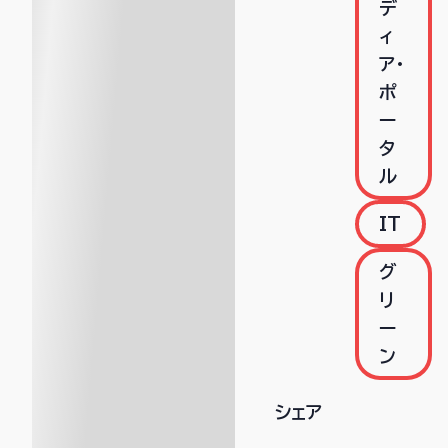
デ
ィ
ア・
ポ
ー
タ
ル
IT
グ
リ
ー
ン
シェア