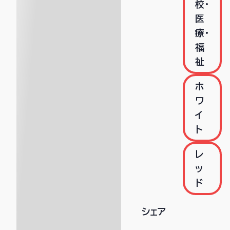
校・
医
療・
福
祉
ホ
ワ
イ
ト
レ
ッ
ド
シェア