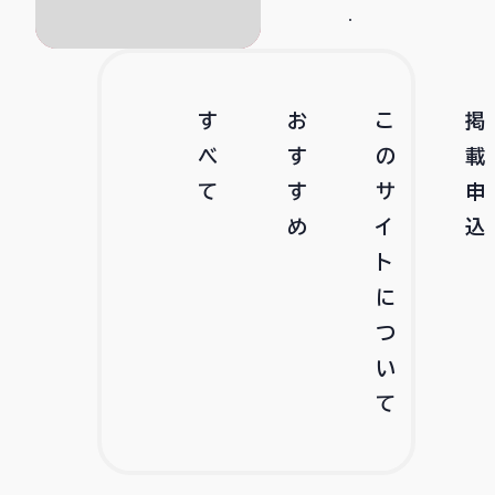
す
お
こ
掲
べ
す
の
載
て
す
サ
申
め
イ
込
ト
に
つ
い
て