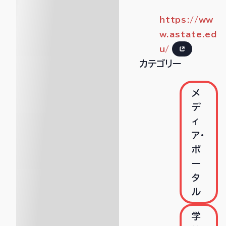
https://ww
w.astate.ed
u/
カテゴリー
メ
デ
ィ
ア・
ポ
ー
タ
ル
学