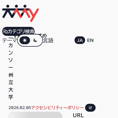
ア
カテゴリ検索
すべて
おすすめ
ダークモード
ー
テーマ
言語
JA
EN
カ
ン
ソ
ー
州
立
大
学
2026.02.05
アクセシビリティーポリシー
URL