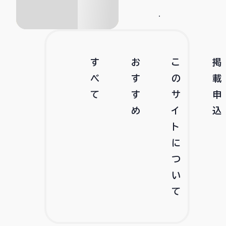
す
お
こ
掲
べ
す
の
載
て
す
サ
申
め
イ
込
ト
に
つ
い
て