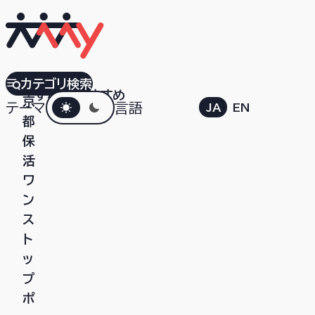
東
カテゴリ検索
すべて
おすすめ
ダークモード
京
テーマ
言語
JA
EN
都
保
活
ワ
ン
ス
ト
ッ
プ
ポ