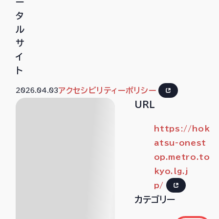
ー
タ
ル
サ
イ
ト
2026.04.03
アクセシビリティーポリシー
URL
https://hok
atsu-onest
op.metro.to
kyo.lg.j
p/
カテゴリー