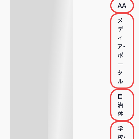
AA
メ
デ
ィ
ア・
ポ
ー
タ
ル
自
治
体
学
校・