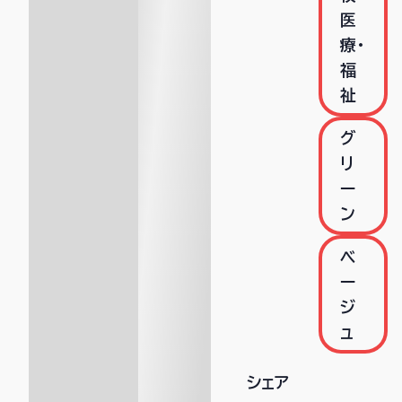
医
療・
福
祉
グ
リ
ー
ン
ベ
ー
ジ
ュ
シェア