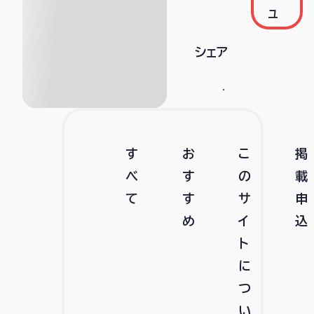
ュ
シェア
す
お
こ
掲
べ
す
の
載
て
す
サ
申
め
イ
込
ト
に
つ
い