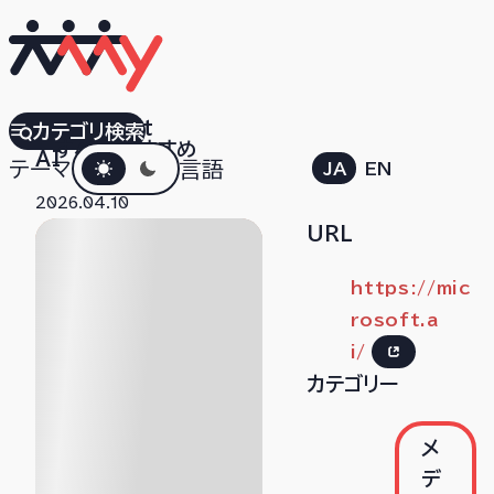
Microsoft
カテゴリ検索
すべて
おすすめ
ダークモード
AI
テーマ
言語
JA
EN
2026.04.10
URL
https://mic
rosoft.a
i/
カテゴリー
メ
デ