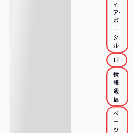
ィ
ア・
ポ
ー
タ
ル
IT
情
報
通
信
ベ
ー
ジ