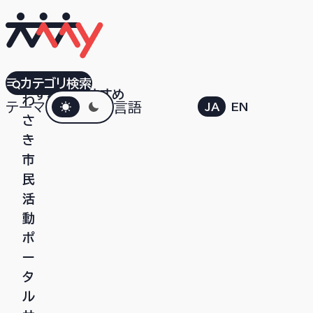
か
カテゴリ検索
すべて
おすすめ
ダークモード
わ
テーマ
言語
JA
EN
さ
き
市
民
活
動
ポ
ー
タ
ル