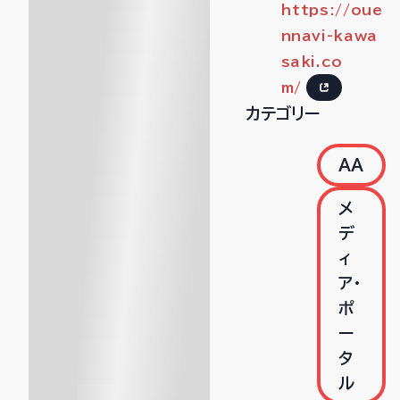
https://oue
nnavi-kawa
saki.co
m/
カテゴリー
AA
メ
デ
ィ
ア・
ポ
ー
タ
ル