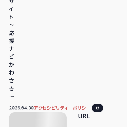
サ
イ
ト
～
応
援
ナ
ビ
か
わ
さ
き
～
2026.04.30
アクセシビリティーポリシー
URL