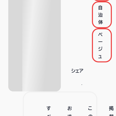
自
治
体
ベ
ー
ジ
ュ
シェア
す
お
こ
掲