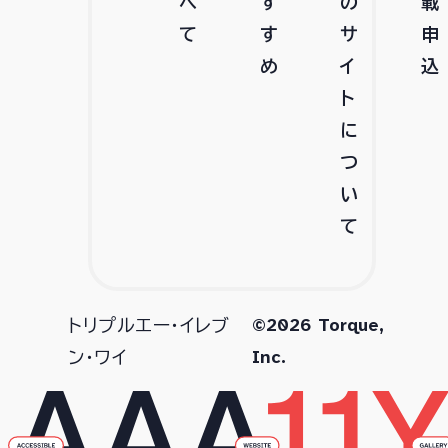
べ
す
の
載
て
す
サ
申
め
イ
込
ト
に
つ
い
て
©2026 Torque,
トリプルエー・イレブ
Inc.
ン・ワイ