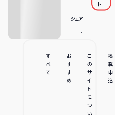
ト
シェア
す
お
こ
掲
べ
す
の
載
て
す
サ
申
め
イ
込
ト
に
つ
い