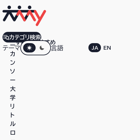
ア
カテゴリ検索
すべて
おすすめ
ダークモード
ー
テーマ
言語
JA
EN
カ
ン
ソ
ー
大
学
リ
ト
ル
ロ