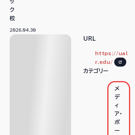
ッ
ク
校
2026.04.30
URL
https://ual
r.edu/
カテゴリー
メ
デ
ィ
ア・
ポ
ー