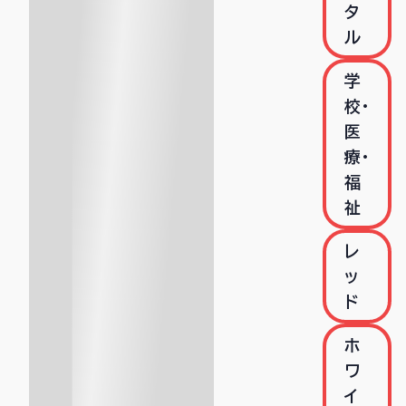
タ
ル
学
校・
医
療・
福
祉
レ
ッ
ド
ホ
ワ
イ