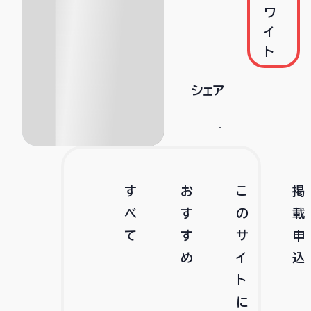
ワ
イ
ト
シェア
す
お
こ
掲
べ
す
の
載
て
す
サ
申
め
イ
込
ト
に