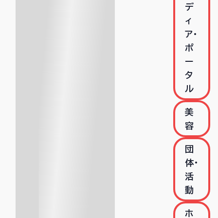
デ
ィ
ア・
ポ
ー
タ
ル
美
容
団
体・
活
動
ホ