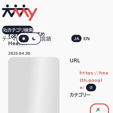
Google
カテゴリ検索
すべて
おすすめ
ダークモード
for
テーマ
言語
JA
EN
Health
2026.04.30
URL
https://hea
lth.googl
e/
カテゴリー
メ