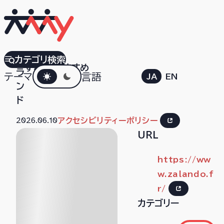
ザ
カテゴリ検索
すべて
おすすめ
ダークモード
ラ
テーマ
言語
JA
EN
ン
ド
2026.06.10
アクセシビリティーポリシー
URL
https://ww
w.zalando.f
r/
カテゴリー