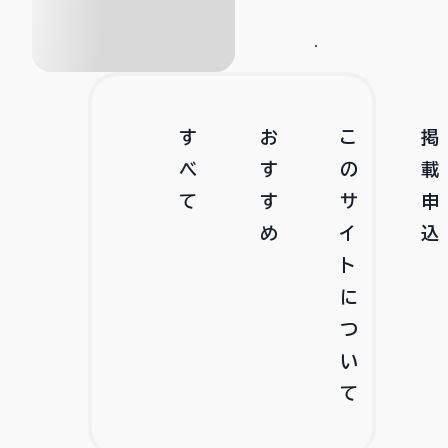
す
お
こ
掲
べ
す
の
載
て
す
サ
申
め
イ
込
ト
に
つ
い
て