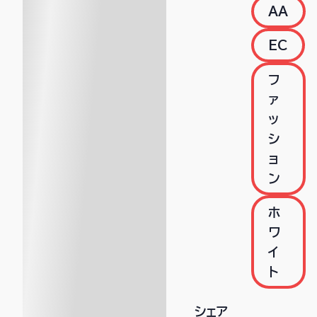
AA
EC
フ
ァ
ッ
シ
ョ
ン
ホ
ワ
イ
ト
シェア