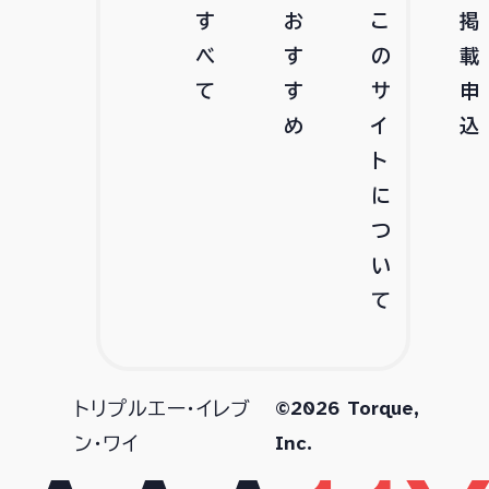
す
お
こ
掲
べ
す
の
載
て
す
サ
申
め
イ
込
ト
に
つ
い
て
©2026 Torque,
トリプルエー・イレブ
Inc.
ン・ワイ