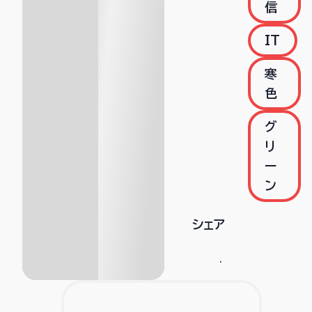
信
IT
寒
色
グ
リ
ー
ン
シェア