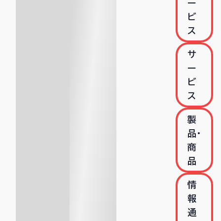
ー
ビ
ス
サ
ー
ビ
ス
製
品・
商
品
情
報
通