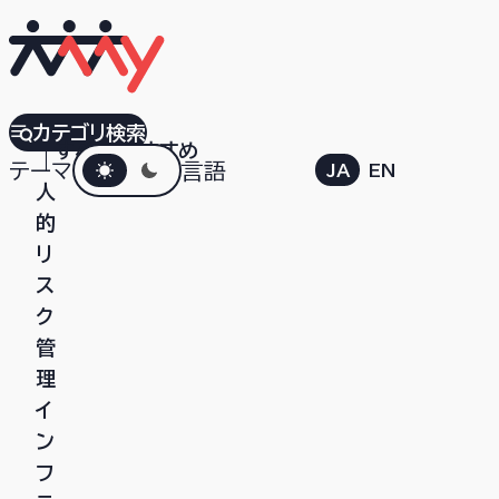
MONTAI
カテゴリ検索
すべて
おすすめ
ダークモード
｜
テーマ
言語
JA
EN
人
的
リ
ス
ク
管
理
イ
ン
フ