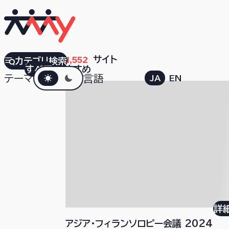
検索結果
1,552
サイト
カテゴリ検索
すべて
おすすめ
ダークモード
テーマ
言語
JA
EN
詳
アジア・フィランソロピー会議 2024