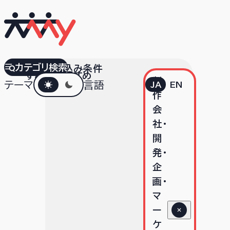
カテゴリ検索
絞り込み条件
すべて
おすすめ
ダークモード
制
テーマ
言語
JA
EN
作
会
社･
開
発･
企
画･
マ
ー
ケ