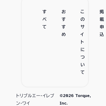
す
お
こ
掲
べ
す
の
載
て
す
サ
申
め
イ
込
ト
に
つ
い
て
©2026 Torque,
トリプルエー・イレブ
Inc.
ン・ワイ