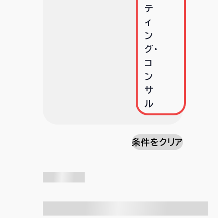
テ
ィ
ン
グ･
コ
ン
サ
ル
条件をクリア
検索中