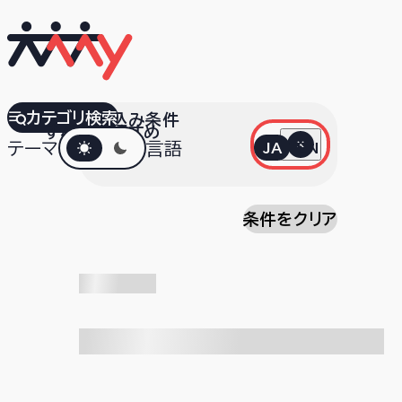
カテゴリ検索
絞り込み条件
すべて
おすすめ
ダークモード
A
テーマ
言語
JA
EN
条件をクリア
検索中