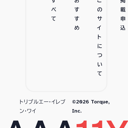
す
お
こ
掲
べ
す
の
載
て
す
サ
申
め
イ
込
ト
に
つ
い
て
©2026 Torque,
トリプルエー・イレブ
Inc.
ン・ワイ