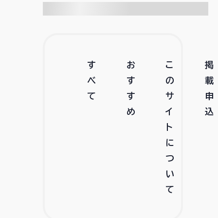
す
お
こ
掲
べ
す
の
載
て
す
サ
申
め
イ
込
ト
に
つ
い
て