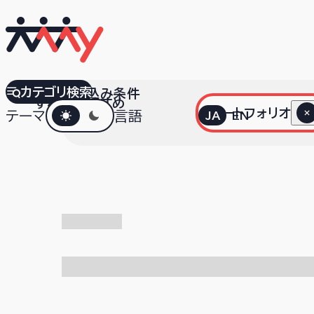
カテゴリ検索
絞り込み条件
すべて
おすすめ
ダークモード
ポートフォリオ
テーマ
言語
JA
EN
検索中