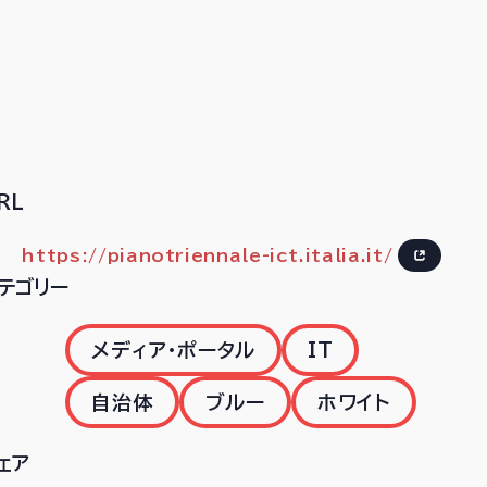
RL
https://pianotriennale-ict.italia.it/
テゴリー
メディア・ポータル
IT
自治体
ブルー
ホワイト
ェア