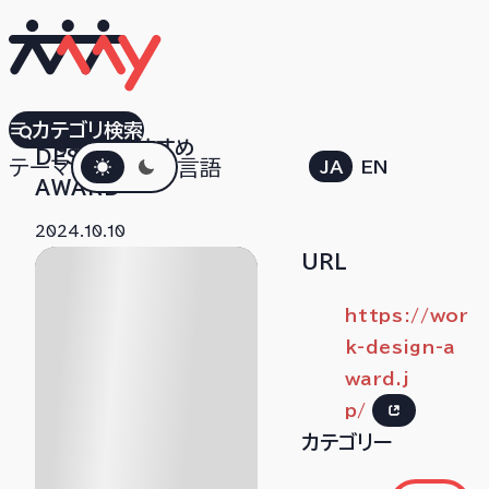
WORK
カテゴリ検索
すべて
おすすめ
ダークモード
DESIGN
テーマ
言語
JA
EN
AWARD
2024.10.10
URL
https://wor
k-design-a
ward.j
p/
カテゴリー