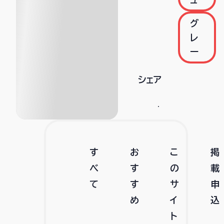
グ
レ
ー
シェア
す
お
こ
掲
べ
す
の
載
て
す
サ
申
め
イ
込
ト