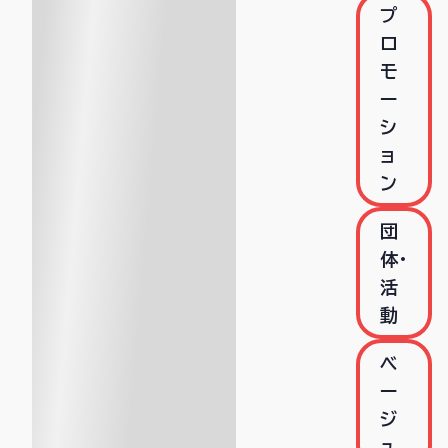
プ
ロ
モ
ー
シ
ョ
ン
団
体・
活
動
ベ
ー
ジ
ュ