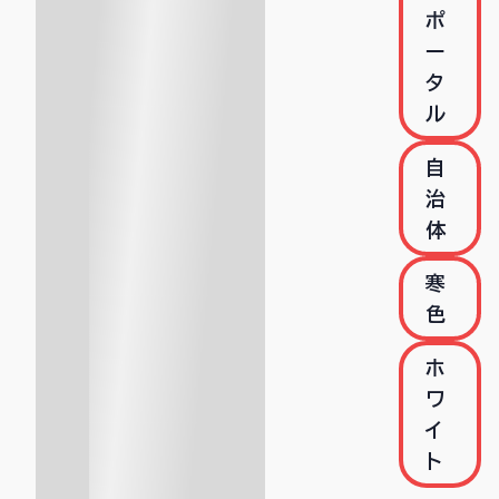
ポ
ー
タ
ル
自
治
体
寒
色
ホ
ワ
イ
ト