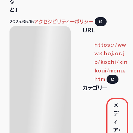
る
と」
2025.05.15
アクセシビリティーポリシー
URL
https://ww
w3.boj.or.j
p/kochi/kin
koui/menu.
htm
カテゴリー
メ
デ
ィ
ア・