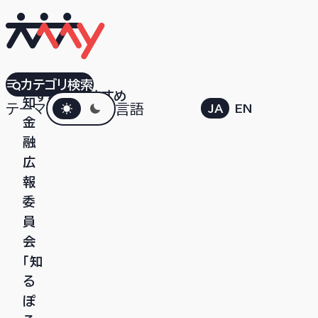
高
カテゴリ検索
すべて
おすすめ
ダークモード
知
テーマ
言語
JA
EN
金
融
広
報
委
員
会
「知
る
ぽ