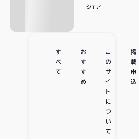
シェア
す
お
こ
掲
べ
す
の
載
て
す
サ
申
め
イ
込
ト
に
つ
い
て