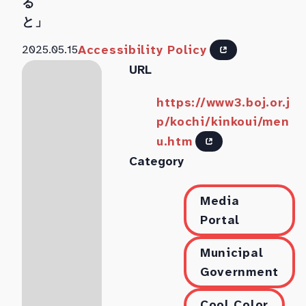
る
と」
Accessibility Policy
2025.05.15
URL
https://www3.boj.or.j
p/kochi/kinkoui/men
u.htm
Category
Media
Portal
Municipal
Government
Cool Color