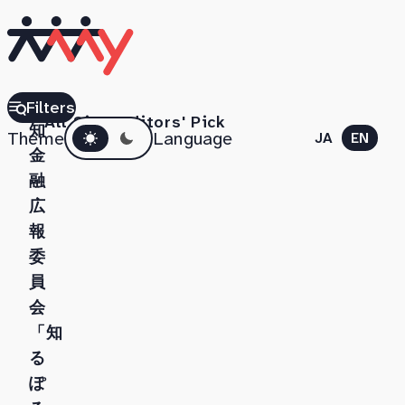
高
Filters
All Sites
Editors' Pick
Dark mode
知
Theme
Language
JA
EN
金
融
広
報
委
員
会
「知
る
ぽ