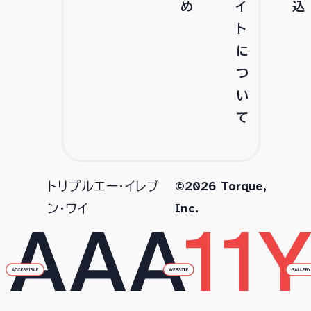
め
イ
込
ト
に
つ
い
て
©2026 Torque,
トリプルエー・イレブ
Inc.
ン・ワイ