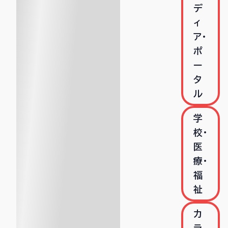
デ
ィ
ア・
ポ
ー
タ
ル
学
校・
医
療・
福
祉
カ