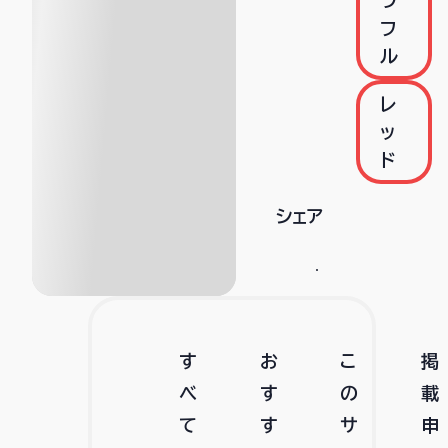
ラ
フ
ル
レ
ッ
ド
シェア
す
お
こ
掲
べ
す
の
載
て
す
サ
申