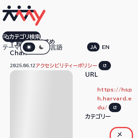
Harvard
カテゴリ検索
すべて
おすすめ
ダークモード
T.H.
テーマ
言語
JA
EN
Chan
2025.06.12
アクセシビリティーポリシー
URL
https://hsp
h.harvard.e
du/
カテゴリー
メ