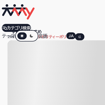
Allbirds
カテゴリ検索
すべて
おすすめ
ダークモード
テーマ
言語
JA
EN
2025.10.23
アクセシビリティーポリシー