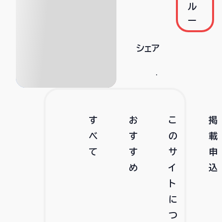
ル
ー
シェア
す
お
こ
掲
べ
す
の
載
て
す
サ
申
め
イ
込
ト
に
つ