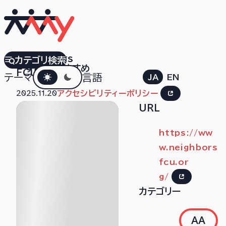
Neighbors
カテゴリ検索
すべて
おすすめ
ダークモード
FCU
テーマ
言語
JA
EN
2025.11.20
アクセシビリティーポリシー
URL
https://ww
w.neighbors
fcu.or
g/
カテゴリー
AA