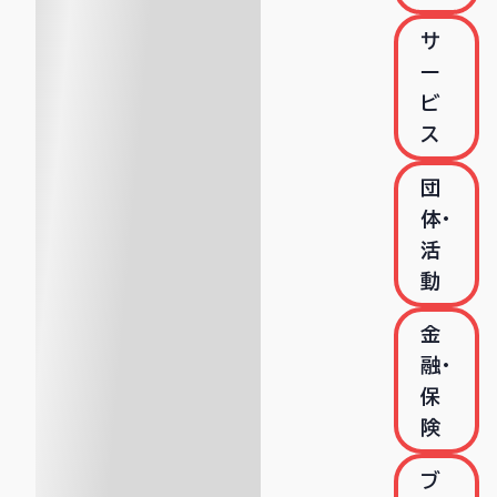
サ
ー
ビ
ス
団
体・
活
動
金
融・
保
険
ブ