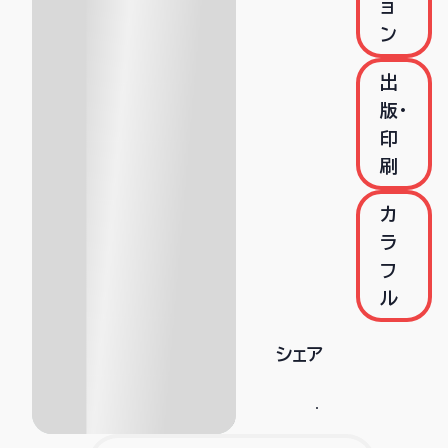
ョ
ン
出
版・
印
刷
カ
ラ
フ
ル
シェア