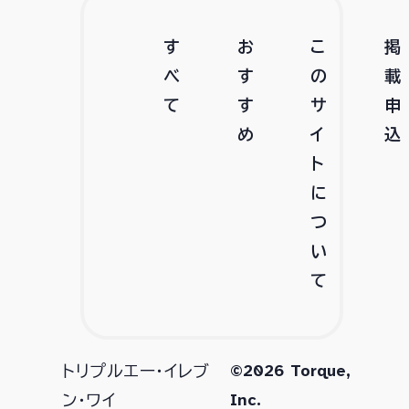
す
お
こ
掲
べ
す
の
載
て
す
サ
申
め
イ
込
ト
に
つ
い
て
©2026 Torque,
トリプルエー・イレブ
Inc.
ン・ワイ