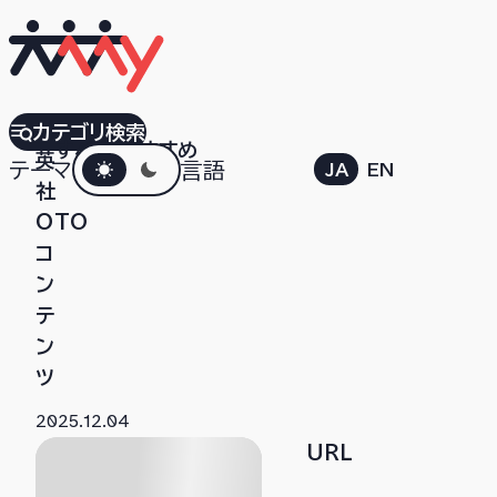
集
カテゴリ検索
すべて
おすすめ
ダークモード
英
テーマ
言語
JA
EN
社
OTO
コ
ン
テ
ン
ツ
2025.12.04
URL