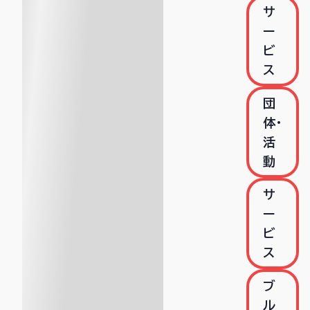
サ
ー
ビ
ス
団
体・
活
動
サ
ー
ビ
ス
ブ
ル