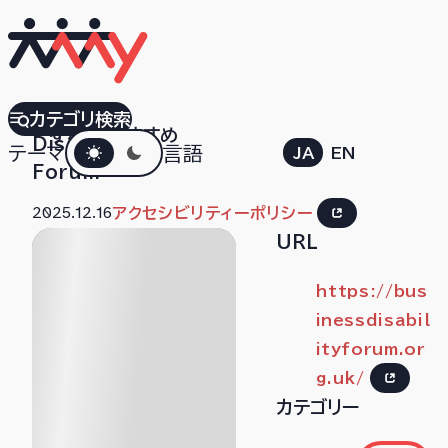
Business
カテゴリ検索
すべて
おすすめ
ダークモード
Disability
テーマ
言語
JA
EN
Forum
2025.12.16
アクセシビリティーポリシー
URL
https://bus
inessdisabil
ityforum.or
g.uk/
カテゴリー