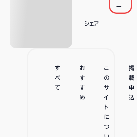
ー
シェア
す
お
こ
掲
べ
す
の
載
て
す
サ
申
め
イ
込
ト
に
つ
い