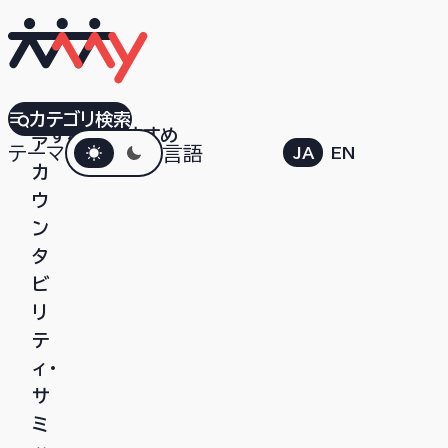
SYNC25
カテゴリ検索
すべて
おすすめ
ダークモード
ア
テーマ
言語
JA
EN
カ
ウ
ン
タ
ビ
リ
テ
ィ・
サ
ミ