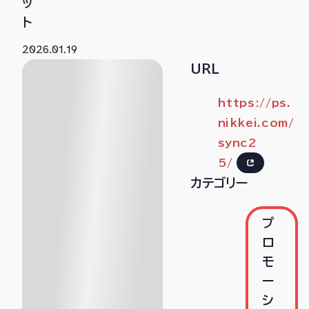
ッ
ト
2026.01.19
URL
https://ps.
nikkei.com/
sync2
5/
カテゴリー
プ
ロ
モ
ー
シ