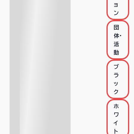
ョ
ン
団
体・
活
動
ブ
ラ
ッ
ク
ホ
ワ
イ
ト