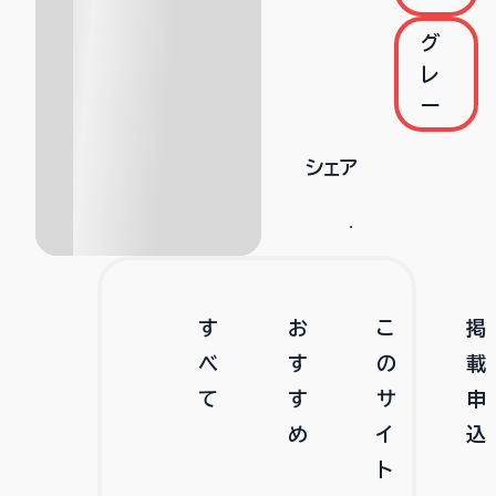
グ
レ
ー
シェア
す
お
こ
掲
べ
す
の
載
て
す
サ
申
め
イ
込
ト