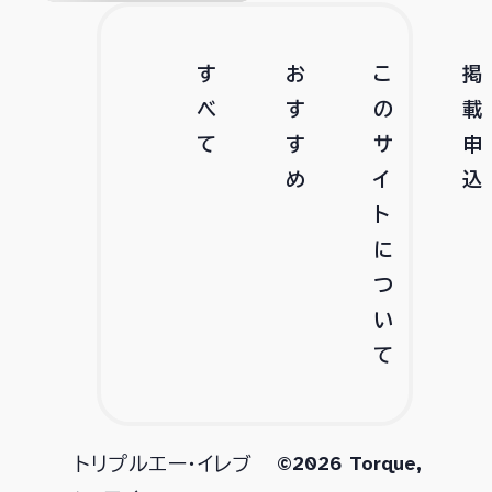
す
お
こ
掲
べ
す
の
載
て
す
サ
申
め
イ
込
ト
に
つ
い
て
©2026 Torque,
トリプルエー・イレブ