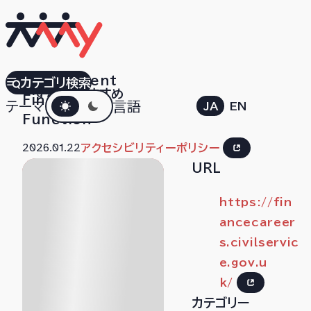
Government
カテゴリ検索
すべて
おすすめ
ダークモード
Finance
テーマ
言語
JA
EN
Function
2026.01.22
アクセシビリティーポリシー
URL
https://fin
ancecareer
s.civilservic
e.gov.u
k/
カテゴリー