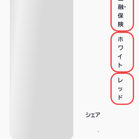
融・
保
険
ホ
ワ
イ
ト
レ
ッ
ド
シェア