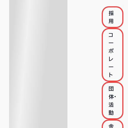
採
用
コ
ー
ポ
レ
ー
ト
団
体・
活
動
金