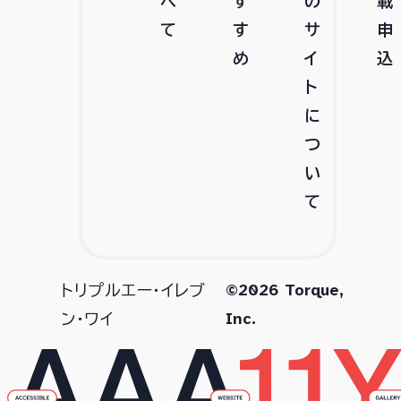
べ
す
の
載
て
す
サ
申
め
イ
込
ト
に
つ
い
て
©2026 Torque,
トリプルエー・イレブ
Inc.
ン・ワイ