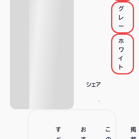
グ
レ
ー
ホ
ワ
イ
ト
シェア
す
お
こ
掲