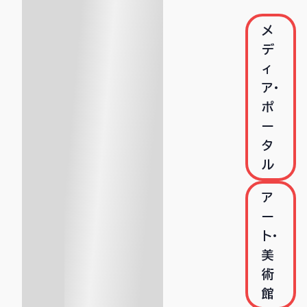
メ
デ
ィ
ア・
ポ
ー
タ
ル
ア
ー
ト・
美
術
館