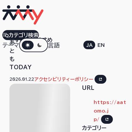
あ
カテゴリ検索
すべて
おすすめ
ダークモード
あ
テーマ
言語
JA
EN
と
も
TODAY
2026.01.22
アクセシビリティーポリシー
URL
https://aat
omo.j
p/
カテゴリー