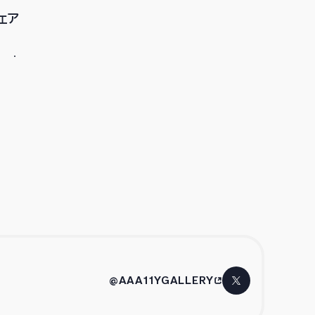
ェア
@AAA11YGALLERY