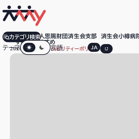
社会福祉法人恩賜財団済生会支部 済生会小樽病
カテゴリ検索
すべて
おすすめ
ダークモード
テーマ
言語
JA
EN
2026.02.05
アクセシビリティーポリシー