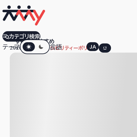
CDP
カテゴリ検索
すべて
おすすめ
ダークモード
テーマ
言語
JA
EN
2026.03.02
アクセシビリティーポリシー