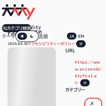
Accessibility
カテゴリ検索
すべて
おすすめ
ダークモード
First
テーマ
言語
JA
EN
2026.04.10
アクセシビリティーポリシー
URL
https://ww
w.accessibi
lityfirst.a
t/
カテゴリー
メ