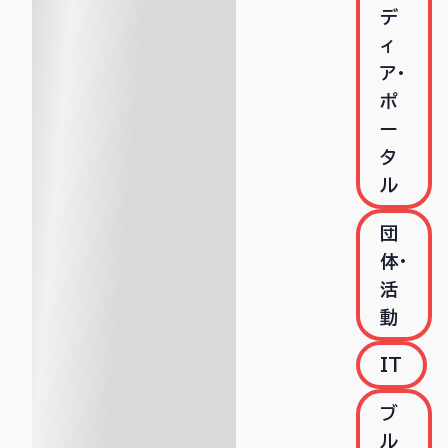
デ
ィ
ア・
ポ
ー
タ
ル
団
体・
活
動
IT
ブ
ル