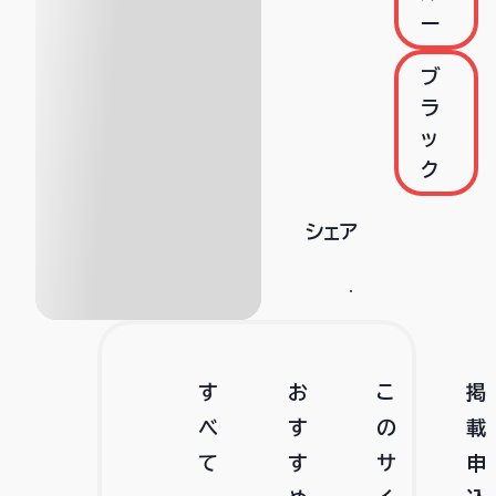
ー
ブ
ラ
ッ
ク
シェア
す
お
こ
掲
べ
す
の
載
て
す
サ
申