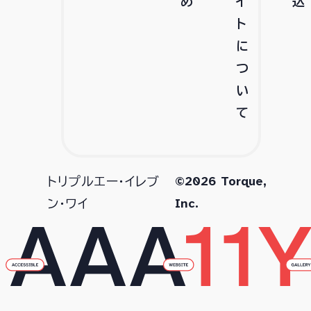
め
イ
込
ト
に
つ
い
て
©2026 Torque,
トリプルエー・イレブ
Inc.
ン・ワイ