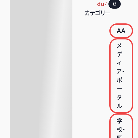
du/
カテゴリー
AA
メ
デ
ィ
ア・
ポ
ー
タ
ル
学
校・