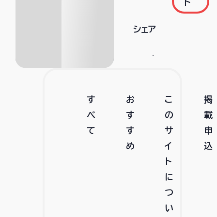
ト
シェア
す
お
こ
掲
べ
す
の
載
て
す
サ
申
め
イ
込
ト
に
つ
い