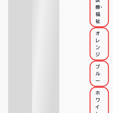
医
療・
福
祉
オ
レ
ン
ジ
ブ
ル
ー
ホ
ワ
イ