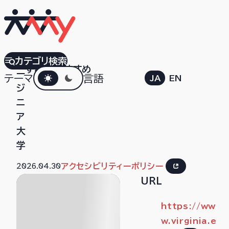
バ
カテゴリ検索
すべて
おすすめ
ダークモード
ー
テーマ
言語
JA
EN
ジ
ニ
ア
大
学
2026.04.30
アクセシビリティーポリシー
URL
https://ww
w.virginia.e