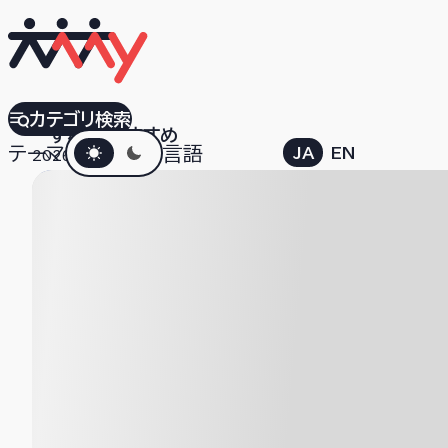
水戸芸術館
カテゴリ検索
すべて
おすすめ
ダークモード
テーマ
言語
JA
EN
2026.06.10