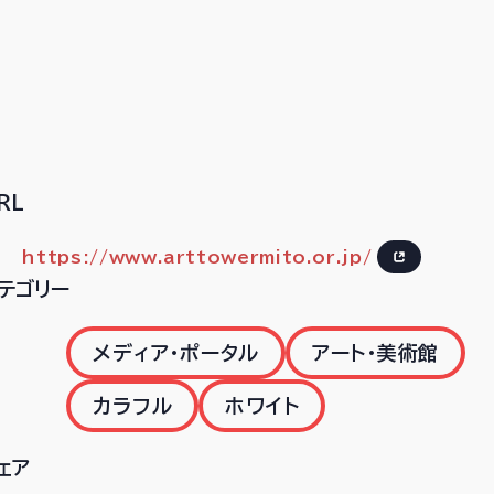
RL
https://www.arttowermito.or.jp/
テゴリー
メディア・ポータル
アート・美術館
カラフル
ホワイト
ェア