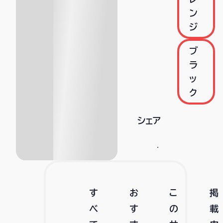
ン
ジ
ブ
ラ
ッ
ク
シェア
す
お
こ
掲
べ
す
の
載