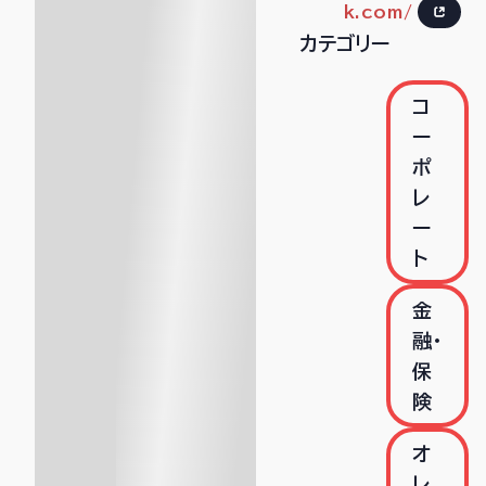
k.com/
カテゴリー
コ
ー
ポ
レ
ー
ト
金
融・
保
険
オ
レ