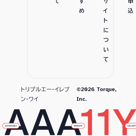
て
す
サ
申
め
イ
込
ト
に
つ
い
て
©2026 Torque,
トリプルエー・イレブ
Inc.
ン・ワイ