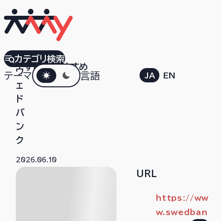
ス
カテゴリ検索
すべて
おすすめ
ダークモード
ウ
テーマ
言語
JA
EN
ェ
ド
バ
ン
ク
2026.06.10
URL
https://ww
w.swedban